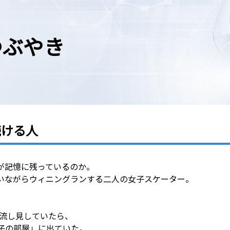
のつぶやき
続ける人
が記憶に残っているのか。
いながらウィニングランする二人の女子スケーター。
を流し見していたら、
子の部屋」に出ていた。