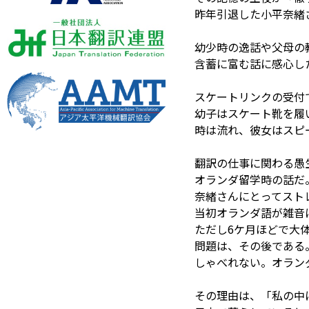
昨年引退した小平奈緒
幼少時の逸話や父母の
含蓄に富む話に感心し
スケートリンクの受付
幼子はスケート靴を履
時は流れ、彼女はスピ
翻訳の仕事に関わる愚
オランダ留学時の話だ
奈緒さんにとってスト
当初オランダ語が雑音
ただし6ケ月ほどで大
問題は、その後である
しゃべれない。オラン
その理由は、「私の中