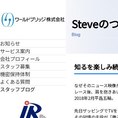
Steve
Blog
お知らせ
サービス案内
翻訳
翻訳ワークフローについて
会社プロフィール
通訳
知るを楽しみ
スタッフ募集
文字起こし
機密保持体制
よくある質問
なぜそのニュース映像
スタッフブログ
Steveのつぶやき
レース後、肩を抱きあ
エマのブログ
2018年2月平昌五輪。
先日ザッピングでTV
その記憶の主役が「徹